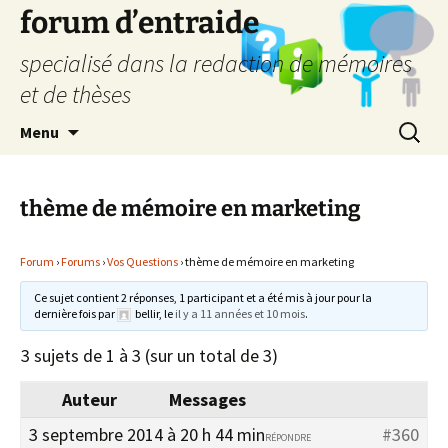
forum d’entraide
specialisé dans la redaction de mémoires
et de thèses
Aller
Recherc
Menu
au
contenu
thème de mémoire en marketing
Forum
›
Forums
›
Vos Questions
›
thème de mémoire en marketing
Ce sujet contient 2 réponses, 1 participant et a été mis à jour pour la
dernière fois par
bellir
, le
il y a 11 années et 10 mois
.
3 sujets de 1 à 3 (sur un total de 3)
Auteur
Messages
3 septembre 2014 à 20 h 44 min
#360
RÉPONDRE