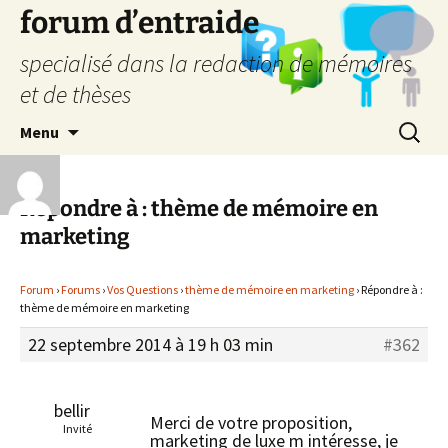
forum d’entraide
specialisé dans la redaction de mémoires
et de thèses
Aller
Recherc
Menu
au
contenu
Répondre à : thème de mémoire en
marketing
Forum
›
Forums
›
Vos Questions
›
thème de mémoire en marketing
›
Répondre à :
thème de mémoire en marketing
22 septembre 2014 à 19 h 03 min
#362
bellir
Merci de votre proposition,
Invité
marketing de luxe m intéresse, je