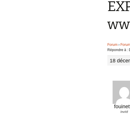
EX
ww
Forum
›
Foru
Répondre à :
18 déce
fouinet
Invité