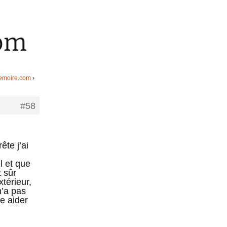
om
emoire.com
›
#58
te j’ai
l et que
t sûr
xtérieur,
n’a pas
re aider