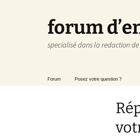
forum d’e
specialisé dans la redaction d
Aller
Forum
Posez votre question ?
au
contenu
Rép
vot