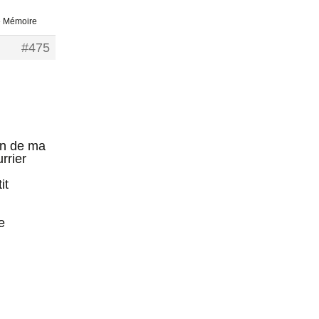
e Mémoire
#475
ion de ma
rrier
it
e