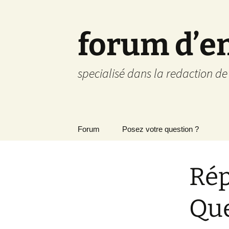
forum d’e
specialisé dans la redaction d
Aller
Forum
Posez votre question ?
au
contenu
Rép
Que