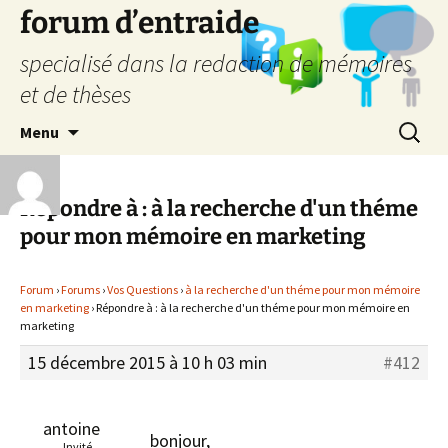
forum d’entraide
specialisé dans la redaction de mémoires
et de thèses
Aller
Recherc
Menu
au
contenu
Répondre à : à la recherche d'un théme
pour mon mémoire en marketing
Forum
›
Forums
›
Vos Questions
›
à la recherche d'un théme pour mon mémoire
en marketing
›
Répondre à : à la recherche d'un théme pour mon mémoire en
marketing
15 décembre 2015 à 10 h 03 min
#412
antoine
bonjour,
Invité