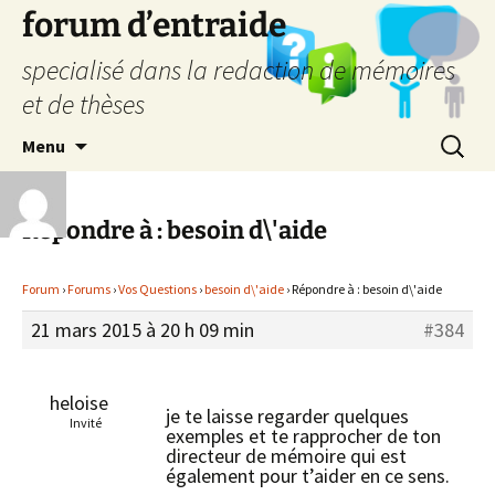
forum d’entraide
specialisé dans la redaction de mémoires
et de thèses
Aller
Recherc
Menu
au
contenu
Répondre à : besoin d\'aide
Forum
›
Forums
›
Vos Questions
›
besoin d\'aide
›
Répondre à : besoin d\'aide
21 mars 2015 à 20 h 09 min
#384
heloise
je te laisse regarder quelques
Invité
exemples et te rapprocher de ton
directeur de mémoire qui est
également pour t’aider en ce sens.