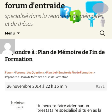
forum d’entraide
specialisé dans la redaction de mémoires
et de thèses
Aller
Recherc
Menu
au
contenu
Répondre à : Plan de Mémoire de Fin de
Formation
Forum
›
Forums
›
Vos Questions
›
Plan de Mémoire de Fin de Formation
›
Répondre à : Plan de Mémoire de Fin de Formation
26 novembre 2014 à 22 h 15 min
#371
heloise
tu peux te faire aider par un
Invité
prestataire spécialisé si tu en as la