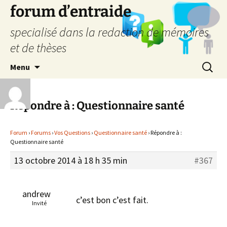
forum d’entraide
specialisé dans la redaction de mémoires
et de thèses
Aller
Recherc
Menu
au
contenu
Répondre à : Questionnaire santé
Forum
›
Forums
›
Vos Questions
›
Questionnaire santé
›
Répondre à :
Questionnaire santé
13 octobre 2014 à 18 h 35 min
#367
andrew
c’est bon c’est fait.
Invité