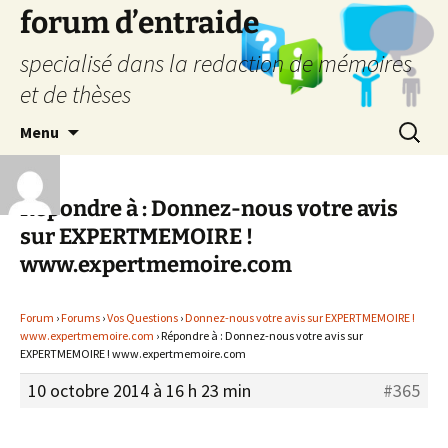
forum d’entraide
specialisé dans la redaction de mémoires
et de thèses
Aller
Recherc
Menu
au
contenu
Répondre à : Donnez-nous votre avis
sur EXPERTMEMOIRE !
www.expertmemoire.com
Forum
›
Forums
›
Vos Questions
›
Donnez-nous votre avis sur EXPERTMEMOIRE !
www.expertmemoire.com
›
Répondre à : Donnez-nous votre avis sur
EXPERTMEMOIRE ! www.expertmemoire.com
10 octobre 2014 à 16 h 23 min
#365