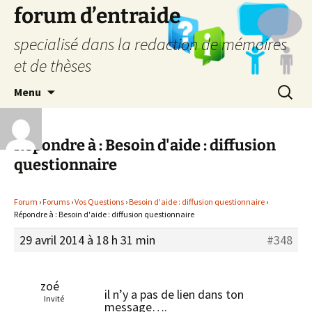
forum d’entraide
specialisé dans la redaction de mémoires
et de thèses
Aller
Recherc
Menu
au
contenu
Répondre à : Besoin d'aide : diffusion
questionnaire
Forum
›
Forums
›
Vos Questions
›
Besoin d'aide : diffusion questionnaire
›
Répondre à : Besoin d'aide : diffusion questionnaire
29 avril 2014 à 18 h 31 min
#348
zoé
il n’y a pas de lien dans ton
Invité
message….