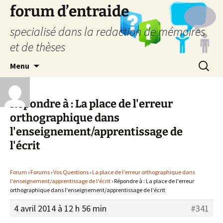
forum d’entraide
specialisé dans la redaction de mémoires
et de thèses
Aller
Recherc
Menu
au
contenu
Répondre à : La place de l'erreur
orthographique dans
l'enseignement/apprentissage de
l'écrit
Forum
›
Forums
›
Vos Questions
›
La place de l'erreur orthographique dans
l'enseignement/apprentissage de l'écrit
›
Répondre à : La place de l'erreur
orthographique dans l'enseignement/apprentissage de l'écrit
4 avril 2014 à 12 h 56 min
#341