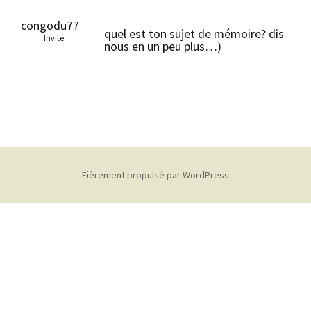
congodu77
quel est ton sujet de mémoire? dis
Invité
nous en un peu plus…)
Fièrement propulsé par WordPress