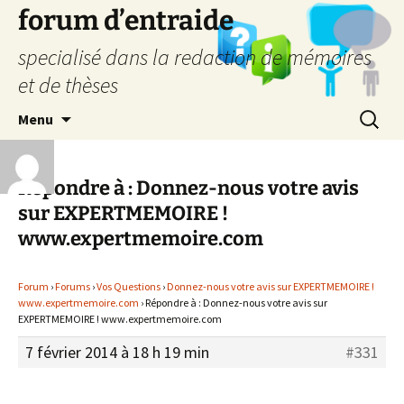
forum d’entraide
specialisé dans la redaction de mémoires
et de thèses
Aller
Recherc
Menu
au
contenu
Répondre à : Donnez-nous votre avis
sur EXPERTMEMOIRE !
www.expertmemoire.com
Forum
›
Forums
›
Vos Questions
›
Donnez-nous votre avis sur EXPERTMEMOIRE !
www.expertmemoire.com
›
Répondre à : Donnez-nous votre avis sur
EXPERTMEMOIRE ! www.expertmemoire.com
7 février 2014 à 18 h 19 min
#331