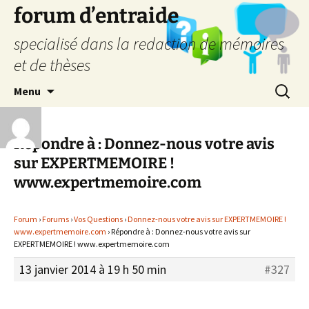
forum d’entraide
specialisé dans la redaction de mémoires
et de thèses
Aller
Recherc
Menu
au
contenu
Répondre à : Donnez-nous votre avis
sur EXPERTMEMOIRE !
www.expertmemoire.com
Forum
›
Forums
›
Vos Questions
›
Donnez-nous votre avis sur EXPERTMEMOIRE !
www.expertmemoire.com
›
Répondre à : Donnez-nous votre avis sur
EXPERTMEMOIRE ! www.expertmemoire.com
13 janvier 2014 à 19 h 50 min
#327