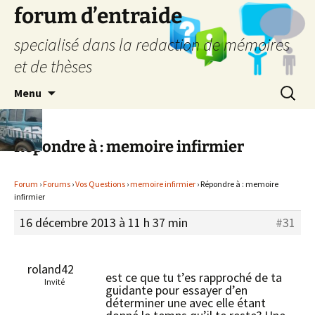
forum d’entraide
specialisé dans la redaction de mémoires
et de thèses
Aller
Recherc
Menu
au
contenu
Répondre à : memoire infirmier
Forum
›
Forums
›
Vos Questions
›
memoire infirmier
›
Répondre à : memoire
infirmier
16 décembre 2013 à 11 h 37 min
#31
roland42
est ce que tu t’es rapproché de ta
Invité
guidante pour essayer d’en
déterminer une avec elle étant